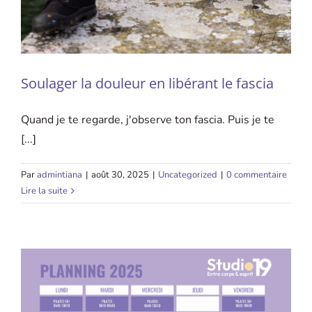
Soulager la douleur en libérant le fascia
Quand je te regarde, j'observe ton fascia. Puis je te
[...]
Par
admintiana
|
août 30, 2025
|
Uncategorized
|
0 commentaire
Lire la suite