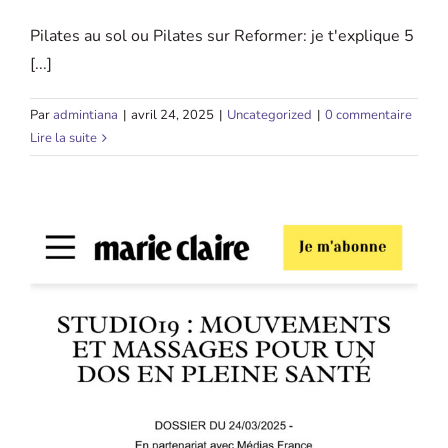
Pilates au sol ou Pilates sur Reformer: je t'explique 5
[...]
Par
admintiana
|
avril 24, 2025
|
Uncategorized
|
0 commentaire
Lire la suite