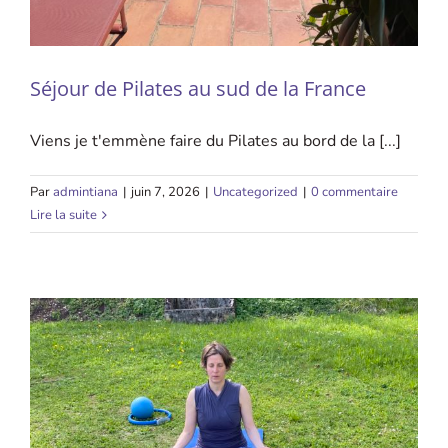
Séjour de Pilates au sud de la France
Viens je t'emmène faire du Pilates au bord de la [...]
Par
admintiana
|
juin 7, 2026
|
Uncategorized
|
0 commentaire
Lire la suite