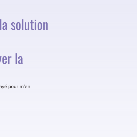
la solution
ver la
sayé pour m’en