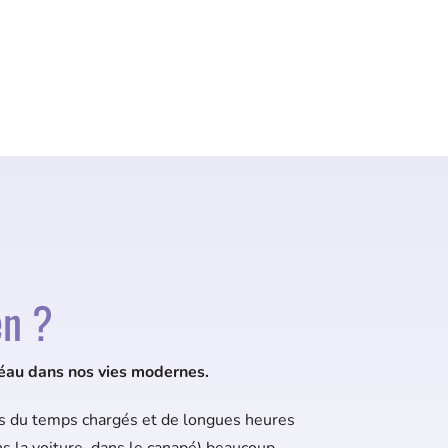
en ?
léau dans nos vies modernes.
s du temps chargés et de longues heures
s la voiture, dans le canapé) beaucoup